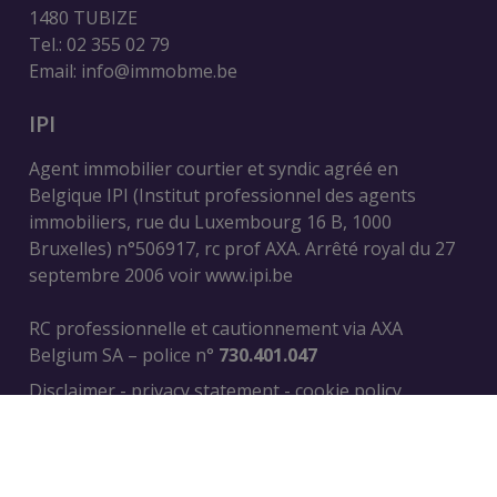
1480 TUBIZE
Tel.: 02 355 02 79
Email: info@immobme.be
IPI
Agent immobilier courtier et syndic agréé en
Belgique IPI (Institut professionnel des agents
immobiliers, rue du Luxembourg 16 B, 1000
Bruxelles) n°506917, rc prof AXA. Arrêté royal du 27
septembre 2006 voir
www.ipi.be
RC professionnelle et cautionnement via AXA
Belgium SA – police n°
730.401.047
Disclaimer
-
privacy statement
-
cookie policy
© Powered by Omnicasa