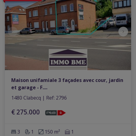
Maison unifamiale 3 façades avec cour, jardin
et garage - F.
...
1480 Clabecq
|
Ref
: 
2796
€ 275.000
3
1
150 m²
1