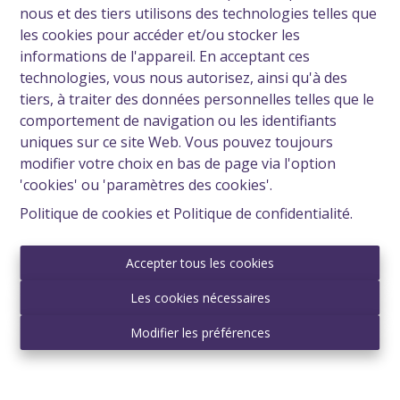
nous et des tiers utilisons des technologies telles que
les cookies pour accéder et/ou stocker les
informations de l'appareil. En acceptant ces
technologies, vous nous autorisez, ainsi qu'à des
tiers, à traiter des données personnelles telles que le
comportement de navigation ou les identifiants
uniques sur ce site Web. Vous pouvez toujours
Bel appartement + terrasse + cave et parking
modifier votre choix en bas de page via l'option
'cookies' ou 'paramètres des cookies'.
1480 Tubize
|
Ref
: 
2795
Politique de cookies
et
Politique de confidentialité
.
€ 900
Accepter tous les cookies
Les cookies nécessaires
2
1
92 m²
Modifier les préférences
NOUVEAU