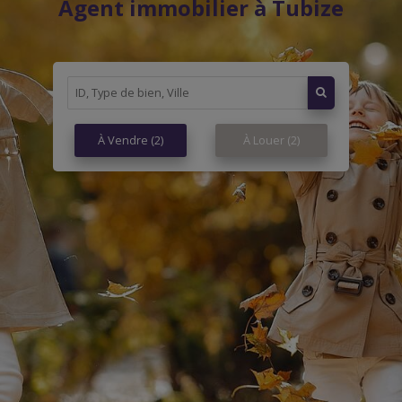
Agent immobilier à Tubize
À Vendre
(2)
À Louer
(2)