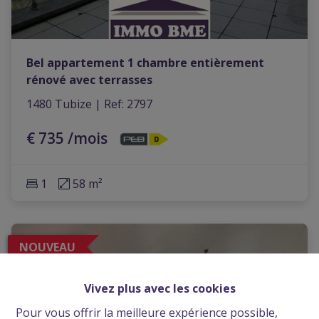
Bel appartement 1 chambre entièrement
rénové avec terrasses
1480 Tubize
|
Ref
: 
2797
€ 735 /mois
1
58 m²
NOUVEAU
Vivez plus avec les cookies
Pour vous offrir la meilleure expérience possible,